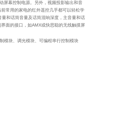
动屏幕控制电源。另外，视频投影输出和音
当前常用的家电的红外遥控几乎都可以轻松学
音量和话筒音量及话筒混响深度，主音量和话
制界面的接口，如
AMX
或快思聪的无线触摸屏
制模块、调光模块、可编程串行控制模块