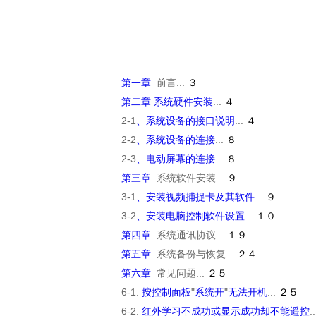
第一章
前言
...
３
第二章
系统硬件安装
...
４
2-1
、系统设备的接口说明
...
４
2-2
、系统设备的连接
...
８
2-3
、电动屏幕的连接
...
８
第三章
系统软件安装
...
９
3-1
、安装视频捕捉卡及其软件
...
９
3-2
、安装电脑控制软件设置
...
１０
第四章
系统通讯协议
...
１９
第五章
系统备份与恢复
...
２４
第六章
常见问题
...
２５
6-1.
按控制面板
"
系统开
"
无法开机
...
２５
6-2.
红外学习不成功或显示成功却不能遥控
.