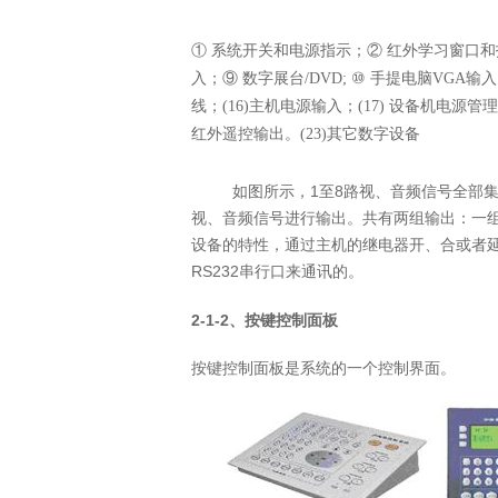
① 系统开关和电源指示；② 红外学习窗口
入；⑨ 数字展台
/DVD;
⑩ 手提电脑
VGA
输入
线；
(16)
主机电源输入；
(17)
设备机电源管理
红外遥控输出。
(23)
其它数字设备
如图所示，
1
至
8
路视、音频信号全部
视、音频信号进行输出。共有两组输出：一
设备的特性，通过主机的继电器开、合或者
RS232
串行口来通讯的。
2-1-2
、按键控制面板
按键控制面板是系统的一个控制界面。