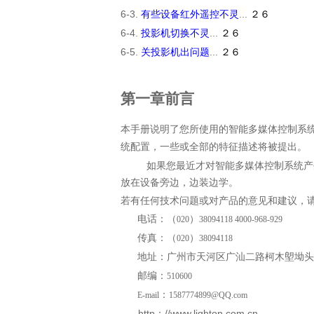
6-3.
有些设备红外遥控不灵
...
２６
6-4.
投影机切换不灵
...
２６
6-5.
关投影机出问题
...
２６
第一章前言
本手册说明了您所使用的智能多媒体控制系
统配置，一些或全部的特征描述将被提出。
如果您最近才对智能多媒体控制系统产
放在设备旁边，边装边学。
若有任何技术问题或对产品的意见和建议，
电话：（
）
020
38094118 4000-968-929
传真：（
）
020
38094118
地址：广州市天河区广汕二路柯木塱坳头
邮编：
510600
：
E-mail
1587774899@QQ.com
http
：
//www.lighton.com.cn