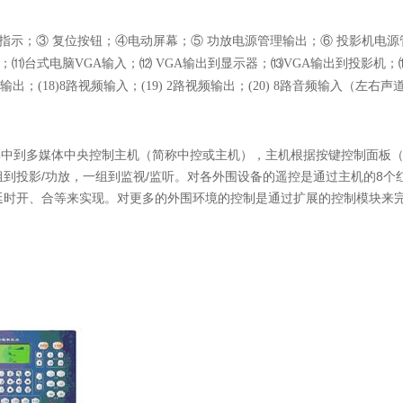
和指示；③ 复位按钮；④电动屏幕；⑤ 功放电源管理输出；⑥ 投影机电
；⑾台式电脑
VGA
输入；⑿
VGA
输出到显示器；
⒀
VGA
输出到投影机；
输出；
(18)8
路视频输入；
(19) 2
路视频输出；
(20) 8
路音频输入（左右声
集中到多媒体中央控制主机（简称中控或主机），主机根据按键控制面板
组到投影
/
功放，一组到监视
/
监听。对各外围设备的遥控是通过主机的
8
个
延时开、合等来实现。对更多的外围环境的控制是通过扩展的控制模块来