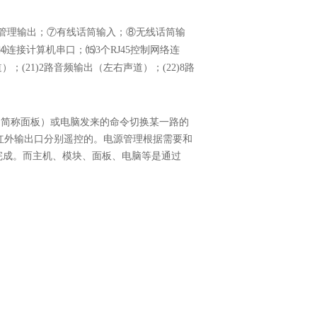
源管理输出；⑦有线话筒输入；⑧无线话筒输
⒁
连接计算机串口；
⒂
3
个
RJ45
控制网络连
道）；
(21)2
路音频输出（左右声道）；
(22)8
路
（简称面板）或电脑发来的命令切换某一路的
红外输出口分别遥控的。电源管理根据需要和
完成。而主机、模块、面板、电脑等是通过