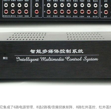
它集成了
6
路电源管理、
8
选
2
路视
/
音频切换矩阵、
8
路红外遥控、红外遥