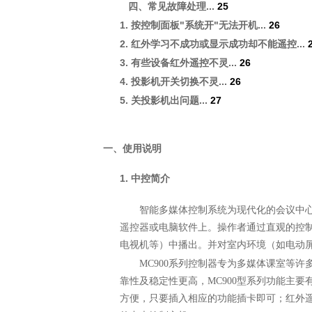
...
25
四、常见故障处理
1.
"
"
...
26
按控制面板
系统开
无法开机
2.
...
红外学习不成功或显示成功却不能遥控
3.
...
26
有些设备红外遥控不灵
4.
...
26
投影机开关切换不灵
5.
...
27
关投影机出问题
一、使用说明
1.
中控简介
智能多媒体控制系统为现代化的会议中
遥控器或电脑软件上。操作者通过直观的控
电视机等）中播出。并对室内环境（如电动
MC900
系列控制器专为多媒体课室等许
靠性及稳定性更高，
MC900
型系列功能主要
方便，只要插入相应的功能插卡即可；
红外