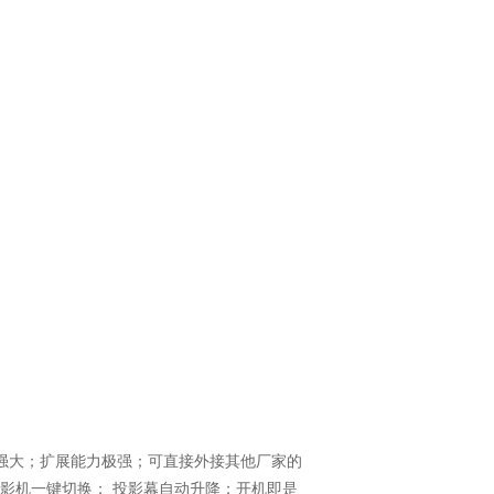
强大；扩展能力极强；可直接外接其他厂家的
影机一键切换；
投影幕自动升降；开机即是