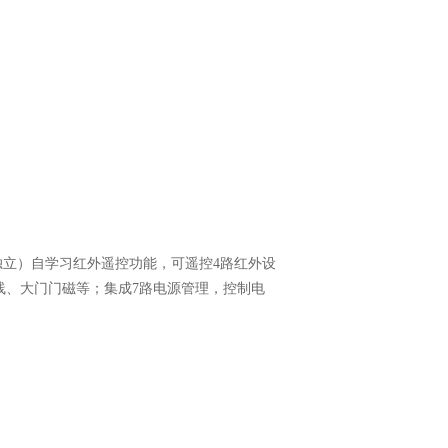
独立）自学习红外遥控功能，可遥控
4
路红外设
线、大门门磁等；集成
7
路电源管理，控制电