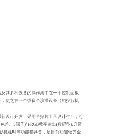
出及其多种设备的操作集中在一个控制面板、
换，使之在一个或多个演播设备（如投影机、
重新设计开发，采用全贴片工艺设计生产，可
持色差、
S
端子
)
转
RGB
数字输出
(
数码型
),
升级
影机延时等功能都具备，是目前功能较齐全