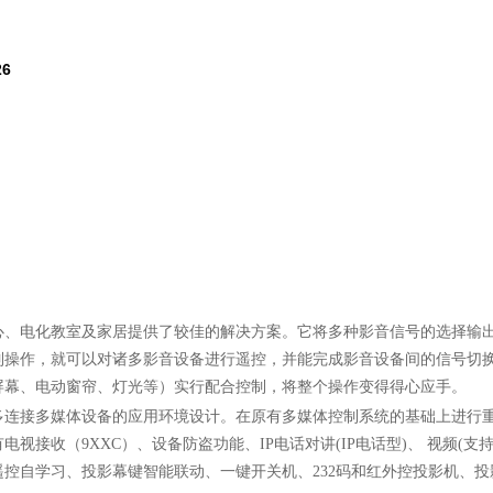
26
心、电化教室及家居提供了较佳的解决方案。它将多种影音信号的选择输
制操作，就可以对诸多影音设备进行遥控，并能完成影音设备间的信号切
屏幕、电动窗帘、灯光等）实行配合控制，将整个操作变得得心应手。
多连接多媒体设备的应用环境设计。在原有多媒体控制系统的基础上进行
有电视接收（
9XXC
）、设备防盗功能、
IP
电话对讲
(IP
电话型
)
、
视频
(
支
遥控自学习、投影幕键智能联动、一键开关机、
232
码和红外控投影机、投