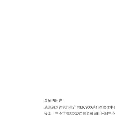
尊敬的用户：
MC900
感谢您选购我们生产的
系列多媒体中
232
设备；三个可编程
口最多可同时控制三个