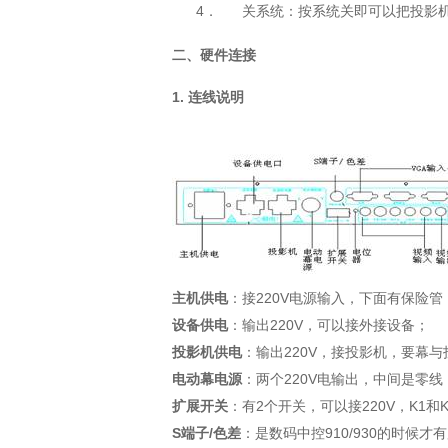
4．
关系统：按系统关即可以把投影
二、硬件连接
1.
连线说明
220V
主机供电
：接
电源输入，下面有保险管
220V
设备供电
：输出
，可以接外接设备；
220V
投影机供电
：输出
，接投影机，要幕与
220V
电动幕电源
：两个
电输出，中间是零线
2
220V
K1
扩展开关
：有
个开关，可以接
，
和
S
/
910/930
端子
色差
：是数码中控
的时候才有