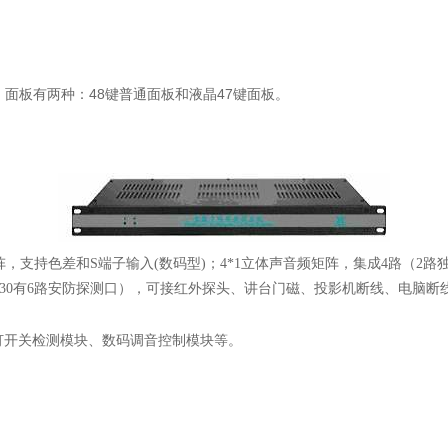
48
47
；面板有两种：
键普通面板和液晶
键面板。
阵，支持色差和
S
端子输入
(
数码型
)
；
4*1
立体声音频矩阵，集成
4
路（
2
路
30
有
6
路安防探测口），可接红外探头、讲台门磁、投影机断线、电脑断
灯开关检测模块、数码调音控制模块等。