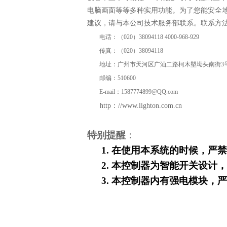
电脑画面等等多种实用功能。为了您能安全
建议，请与本公司技术服务部联系。联系方
电话：（
020
）
38094118 4000-968-929
传真：（
020
）
38094118
地址：广州市天河区广汕二路柯木塱坳头南街
3
邮编：
510600
E-mail
：
1587774899@QQ.com
：
http
//www.lighton.com.cn
特别提醒
：
1.
在使用本系统的时候，严
2.
本控制器为智能开关设计
3.
本控制器内有强电模块，