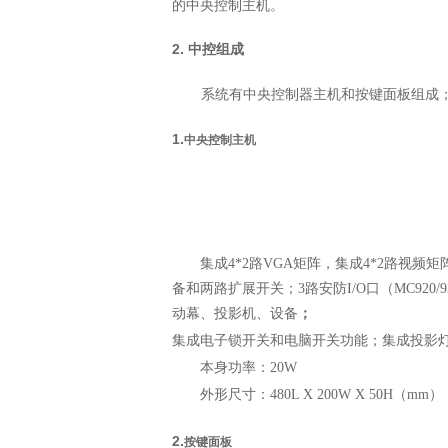
的中央控制主机。
2.
中控组成
系统有中央控制器主机和按键面板组成
1.
中央控制主机
集成
4*2
路
VGA
矩阵，集成
4*2
路视频矩
备和两路扩展开关；
3
路安防
I/O
口（
MC920/9
动幕、投影机、设备
；
集成电子锁开关和电脑开关功能；集成投影
本身功率：
20W
外形尺寸：
480L
X 200W X 50H
（
mm
）
2.
按键面板