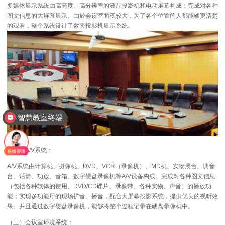
多媒体显示系统由高亮度、高分辨率的液晶投影机和电动屏幕构成；完成对各种
图文信息的大屏幕显示。由於会议室面积较大，为了各个位置的人都能够更清楚
的观看，整个系统设计了数套投影机显示系统。
智慧教室终端
（二）A/V系统：
A/V系统由计算机、摄像机、DVD、VCR（录像机）、MD机、实物展台、调音
台、话筒、功放、音箱、数字硬盘录像机等A/V设备构成。完成对各种图文信息
（包括各种软体的使用、DVD/CD碟片、录像带、各种实物、声音）的播放功
能；实现多功能厅的现场扩音、播音，配合大屏幕投影系统，提供优良的视听效
果。并且通过数字硬盘录像机，能够将整个过程记录在硬盘录像机中。
（三）会议室环境系统：