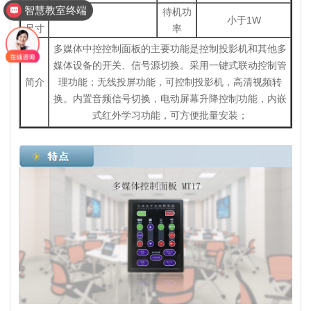
智慧教室终端
主机
待机功
小于1W
尺寸
率
多媒体中控控制面板的主要功能是控制投影机和其他多
媒体设备的开关、信号源切换。采用一键式联动控制管
简介
理功能；无线投屏功能，可控制投影机，高清视频转
换。内置音频信号切换，电动屏幕升降控制功能，内嵌
式红外学习功能，可方便批量安装；