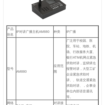
产品
IP对讲广播主机AM880
种类
IP广播
别名
广泛用于校园、医
院、车站、地铁、机
场、行政服务大厦、
银行ATM机网点紧急
求助对讲，监狱狱仓
应用范
型号
报警对讲，大型工矿
AM880
围
企业紧急求助对
讲、、轨道交通紧急
求助对讲、，企事业
单位内部语音通讯
等。
网络
对讲接