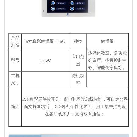
产品
5寸真彩触摸屏TH5C
种类
触摸屏
别名
多媒体教室、多功能
应用范
型号
TH5C
会议厅、指挥控制中
围
心、智能化家庭等。
主机
待机功
尺寸
率
65K真彩屏单控开关、窗帘和场景总线控制，可自定义界
简介
面支持3D文字、3D图片,个性化界面；用于集中控制放
在客厅或床头，支持双向通信；