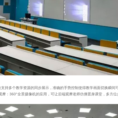
效支持多个教学资源的同步展示，准确的手势控制使得教学画面切换瞬间
观摩：360°全景摄像机的应用，可让后端观摩老师仿佛置身课堂，多方