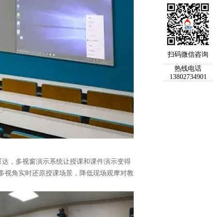
扫码微信咨询
热线电话
13802734901
可达，多视窗演示系统让授课和课件演示变得
位多视角实时还原授课场景，降低现场观摩对教