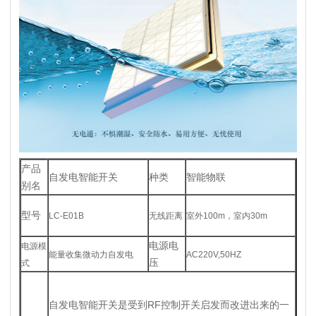
产品
自发电智能开关
种类
智能物联
别名
型号
LC-E01B
无线距离
室外100m，室内30m
电源电
电源模
能量收集微动力自发电
AC220V,50HZ
压
式
自发电智能开关是受到RF控制开关启发而改进出来的一