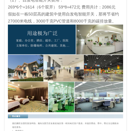
（2）、自发电智能开关费用：
269*6个=1614（6个双开） 59*8=472元 费用共计：2086元
假如在一栋50层高的建筑中使用自发电智能开关，那将节省约
27000米电线，3000千克PVC管道和8000千克的碳排放量。