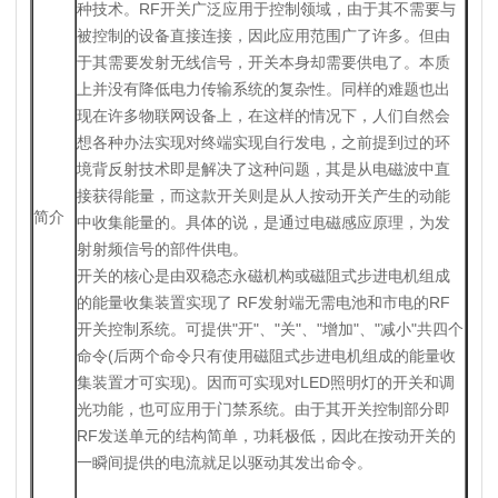
种技术。RF开关广泛应用于控制领域，由于其不需要与
被控制的设备直接连接，因此应用范围广了许多。但由
于其需要发射无线信号，开关本身却需要供电了。本质
上并没有降低电力传输系统的复杂性。同样的难题也出
现在许多物联网设备上，在这样的情况下，人们自然会
想各种办法实现对终端实现自行发电，之前提到过的环
境背反射技术即是解决了这种问题，其是从电磁波中直
接获得能量，而这款开关则是从人按动开关产生的动能
简介
中收集能量的。具体的说，是通过电磁感应原理，为发
射射频信号的部件供电。
开关的核心是由双稳态永磁机构或磁阻式步进电机组成
的能量收集装置实现了 RF发射端无需电池和市电的RF
开关控制系统。可提供"开"、"关"、"增加"、"减小"共四个
命令(后两个命令只有使用磁阻式步进电机组成的能量收
集装置才可实现)。因而可实现对LED照明灯的开关和调
光功能，也可应用于门禁系统。由于其开关控制部分即
RF发送单元的结构简单，功耗极低，因此在按动开关的
一瞬间提供的电流就足以驱动其发出命令。